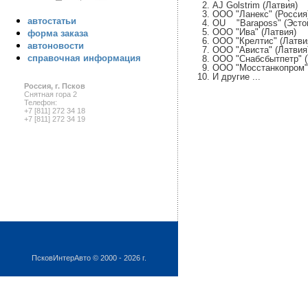
AJ Golstrim (Латвия)
ООО "Ланекс" (Россия
автостатьи
OU "Baraposs" (Эсто
ООО "Ива" (Латвия)
форма заказа
ООО "Крелтис" (Латви
автоновости
ООО "Ависта" (Латвия
справочная информация
ООО "Снабсбытпетр" (
ООО "Мосстанкопром" 
И другие ...
Россия, г. Псков
Снятная гора 2
Телефон:
+7 [811] 272 34 18
+7 [811] 272 34 19
ПсковИнтерАвто © 2000 - 2026 г.