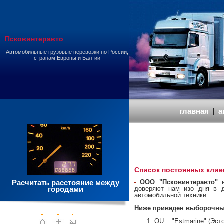
Псковинтеравто
Автомобильные грузовые перевозки по России,
странам Европы и Балтии
главная
|
а
Список постоянных клие
Расчитать расстояние между
ООО "Псковинтеравто"
н
городами
доверяют нам изо дня в д
автомобильной техники.
Ниже приведен выборочны
OU "Estmarine" (Эсто