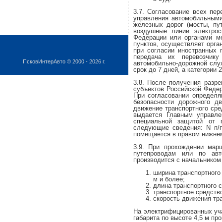
3.7. Согласование всех пе
управления автомобильными
железных дорог (мосты, пу
воздушные линии электрос
Федерации или органами ме
пунктов, осуществляет орг
при согласии иностранных п
передача их перевозчику
ПсковИнтерАвто © 2000 - 2026 г.
автомобильно-дорожной служ
срок до 7 дней, а категории 2
3.8. После получения разр
субъектов Российской Федер
При согласовании определя
безопасности дорожного д
движение транспортного сре
выдается Главным управле
специальной защитой от 
следующие сведения: N п/п
помещается в правом нижнем
3.9. При прохождении мар
путепроводам или по авт
производится с начальником 
ширина транспортного 
м и более;
длина транспортного 
транспортное средство
скорость движения тра
На электрифицированных уча
габарита по высоте 4,5 м п