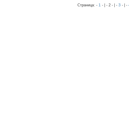
1
3
Страница: -
- | - 2 - | -
- | -