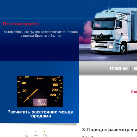
Псковинтеравто
Автомобильные грузовые перевозки по России,
странам Европы и Балтии
главная
|
а
Ин
Расчитать расстояние между
городами
3. Порядок рассмотрен