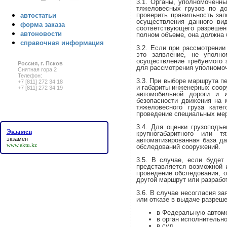
3.1. Органы, уполномоченн
тяжеловесных грузов по до
проверить правильность зап
автостатьи
осуществления данного ви
форма заказа
соответствующего разрешен
автоновости
полном объеме, она должна 
справочная информация
3.2. Если при рассмотрении
это заявление, не уполн
осуществление требуемого з
Россия, г. Псков
для рассмотрения уполномоч
Снятная гора 2
Телефон:
3.3. При выборе маршрута п
+7 [811] 272 34 18
и габариты инженерных соор
+7 [811] 272 34 19
автомобильной дороги и 
безопасности движения на 
тяжеловесного груза кат
проведение специальных мер
3.4. Для оценки грузоподъ
Экзамен
крупногабаритного или т
экзамен
автоматизированная база д
www.ektu.kz
обследований сооружений.
3.5. В случае, если будет
представляется возможной 
проведение обследования, о
другой маршрут или разработ
3.6. В случае несогласия з
или отказе в выдаче разреш
в Федеральную автом
в орган исполнительн
в суд.